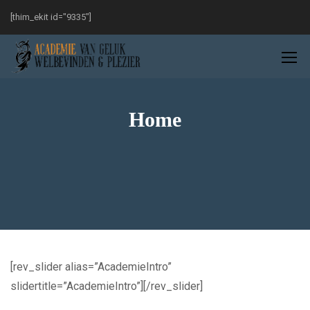
[thim_ekit id="9335"]
Home
[rev_slider alias=”AcademieIntro”
slidertitle=”AcademieIntro”][/rev_slider]