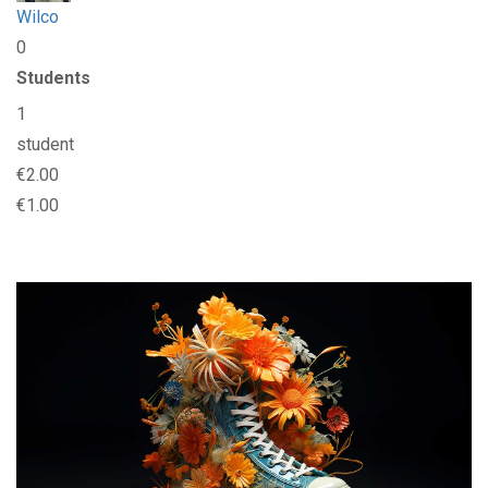
Wilco
0
Students
1
student
€2.00
€1.00