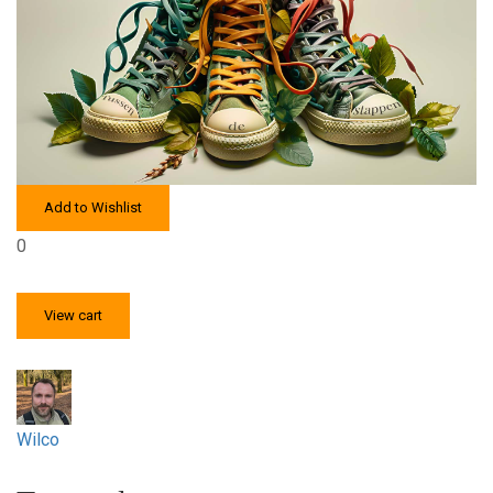
Add to Wishlist
0
View cart
Wilco